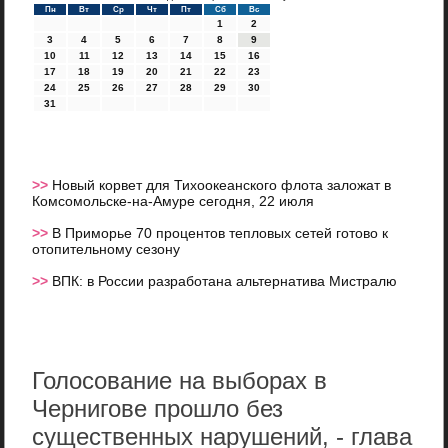
Пн
Вт
Ср
Чт
Пт
Сб
Вс
1
2
3
4
5
6
7
8
9
10
11
12
13
14
15
16
17
18
19
20
21
22
23
24
25
26
27
28
29
30
31
>>
Новый корвет для Тихоокеанского флота заложат в
Комсомольске-на-Амуре сегодня, 22 июля
>>
В Приморье 70 процентов тепловых сетей готово к
отопительному сезону
>>
ВПК: в России разработана альтернатива Мистралю
Голосование на выборах в
Чернигове прошло без
существенных нарушений, - глава