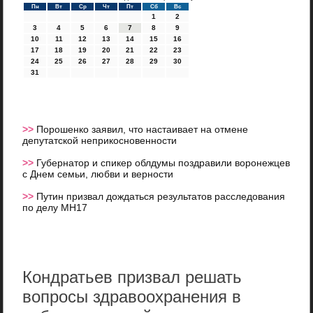
Пн
Вт
Ср
Чт
Пт
Сб
Вс
1
2
3
4
5
6
7
8
9
10
11
12
13
14
15
16
17
18
19
20
21
22
23
24
25
26
27
28
29
30
31
>>
Порошенко заявил, что настаивает на отмене
депутатской неприкосновенности
>>
Губернатор и спикер облдумы поздравили воронежцев
с Днем семьи, любви и верности
>>
Путин призвал дождаться результатов расследования
по делу MH17
Кондратьев призвал решать
вопросы здравоохранения в