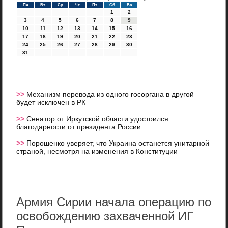
Пн
Вт
Ср
Чт
Пт
Сб
Вс
1
2
3
4
5
6
7
8
9
10
11
12
13
14
15
16
17
18
19
20
21
22
23
24
25
26
27
28
29
30
31
>>
Механизм перевода из одного госоргана в другой
будет исключен в РК
>>
Сенатор от Иркутской области удостоился
благодарности от президента России
>>
Порошенко уверяет, что Украина останется унитарной
страной, несмотря на изменения в Конституции
Армия Сирии начала операцию по
освобождению захваченной ИГ