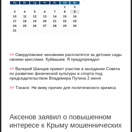
Пн
Вт
Ср
Чт
Пт
Сб
Вс
1
2
3
4
5
6
7
8
9
10
11
12
13
14
15
16
17
18
19
20
21
22
23
24
25
26
27
28
29
30
31
>>
Свердловские чиновники расплатятся за детские сады
своими креслами. Куйвашев: Я предупреждал
>>
Валерий Шанцев примет участие в заседании Совета
по развитию физической культуры и спорта под
председательством Владимира Путина 2 июня
>>
Тэнасе: Не вижу причин для политического кризиса
Аксенов заявил о повышенном
интересе к Крыму мошеннических