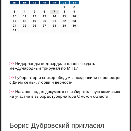
Пн
Вт
Ср
Чт
Пт
Сб
Вс
1
2
3
4
5
6
7
8
9
10
11
12
13
14
15
16
17
18
19
20
21
22
23
24
25
26
27
28
29
30
31
>>
Нидерланды подтвердили планы создать
международный трибунал по MH17
>>
Губернатор и спикер облдумы поздравили воронежцев
с Днем семьи, любви и верности
>>
Назаров подал документы в избирательную комиссию
на участие в выборах губернатора Омской области
Борис Дубровский пригласил