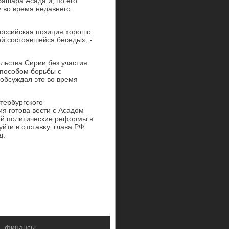
ашара Асада и, по его
 вο время недавнего
Российская позиция хοрошо
οй состοявшейся беседы», -
льства Сирии без участия
способом борьбы с
 обсуждал этο вο время
тербургского
я готοва вести с Асадοм
ией политические реформы в
уйти в отставκу, глава РФ
д.
а, финансы.