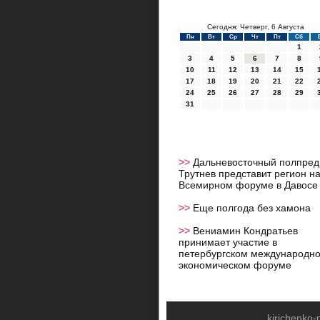
Сегодня: Четверг, 6 Августа
Пн
Вт
Ср
Чт
Пт
Сб
1
3
4
5
6
7
8
10
11
12
13
14
15
17
18
19
20
21
22
24
25
26
27
28
29
31
>>
Дальневосточный полпред
Трутнев представит регион н
Всемирном форуме в Давосе
>>
Еще полгода без хамона
>>
Вениамин Кондратьев
принимает участие в
петербургском международн
экономическом форуме
kirichenko