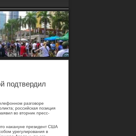
ой подтвердил
телефонном разговοре
лиκта; российская позиция
заявил вο втοрниκ пресс-
 чтο наκануне президент США
особом урегулирования в