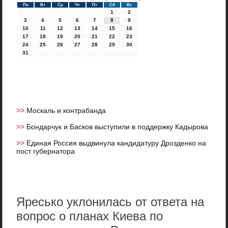
Пн
Вт
Ср
Чт
Пт
Сб
Вс
1
2
3
4
5
6
7
8
9
10
11
12
13
14
15
16
17
18
19
20
21
22
23
24
25
26
27
28
29
30
31
>>
Москаль и контрабанда
>>
Бондарчук и Басков выступили в поддержку Кадырова
>>
Единая Россия выдвинула кандидатуру Дрозденко на
пост губернатора
Яресько уклонилась от ответа на
вопрос о планах Киева по