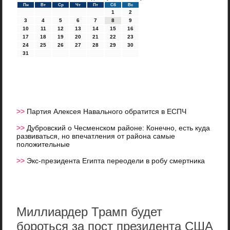
Пн
Вт
Ср
Чт
Пт
Сб
Вс
1
2
3
4
5
6
7
8
9
10
11
12
13
14
15
16
17
18
19
20
21
22
23
24
25
26
27
28
29
30
31
>>
Партия Алексея Навального обратится в ЕСПЧ
>>
Дубровский о Чесменском районе: Конечно, есть куда
развиваться, но впечатления от района самые
положительные
>>
Экс-президента Египта переодели в робу смертника
Миллиардер Трамп будет
бороться за пост президента США