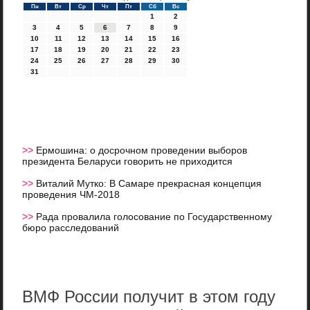
Пн
Вт
Ср
Чт
Пт
Сб
Вс
1
2
3
4
5
6
7
8
9
10
11
12
13
14
15
16
17
18
19
20
21
22
23
24
25
26
27
28
29
30
31
>>
Ермошина: о досрочном проведении выборов
президента Беларуси говорить не приходится
>>
Виталий Мутко: В Самаре прекрасная концепция
проведения ЧМ-2018
>>
Рада провалила голосование по Государственному
бюро расследований
ВМФ России получит в этом году