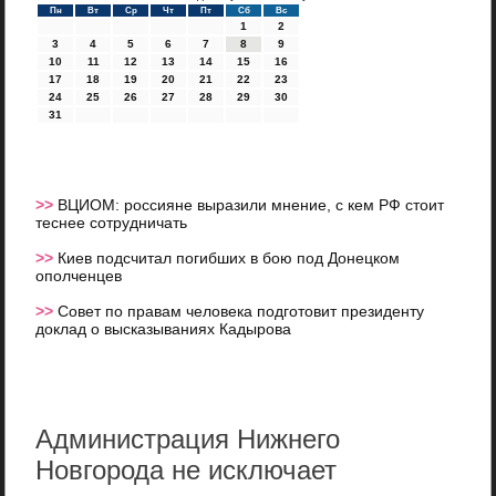
Пн
Вт
Ср
Чт
Пт
Сб
Вс
1
2
3
4
5
6
7
8
9
10
11
12
13
14
15
16
17
18
19
20
21
22
23
24
25
26
27
28
29
30
31
>>
ВЦИОМ: россияне выразили мнение, с кем РФ стоит
теснее сотрудничать
>>
Киев подсчитал погибших в бою под Донецком
ополченцев
>>
Совет по правам человека подготовит президенту
доклад о высказываниях Кадырова
Администрация Нижнего
Новгорода не исключает