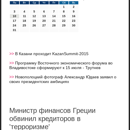
Пн
Вт
Ср
Чт
Пт
Сб
Вс
1
2
3
4
5
6
7
8
9
10
11
12
13
14
15
16
17
18
19
20
21
22
23
24
25
26
27
28
29
30
31
>>
В Казани проходит KazanSummit-2015
>>
Программу Восточного экономического форума во
Владивостоке сформируют к 15 июля - Трутнев
>>
Новополоцкий фотограф Александр Юдаев заявил о
своих президентских амбициях
Министр финансов Греции
обвинил кредиторов в
'терроризме'