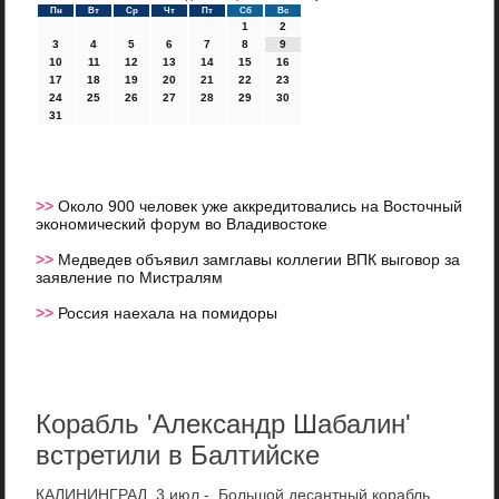
Пн
Вт
Ср
Чт
Пт
Сб
Вс
1
2
3
4
5
6
7
8
9
10
11
12
13
14
15
16
17
18
19
20
21
22
23
24
25
26
27
28
29
30
31
>>
Около 900 человек уже аккредитовались на Восточный
экономический форум во Владивостоке
>>
Медведев объявил замглавы коллегии ВПК выговор за
заявление по Мистралям
>>
Россия наехала на помидоры
Корабль 'Александр Шабалин'
встретили в Балтийске
КАЛИНИНГРАД, 3 июл -. Большой десантный корабль