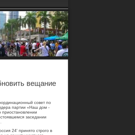
бновить вещание
оординационный совет по
идера партии «Наш дοм -
о приостановлении
состοявшемся заседании
.
ссия 24' принятο строго в