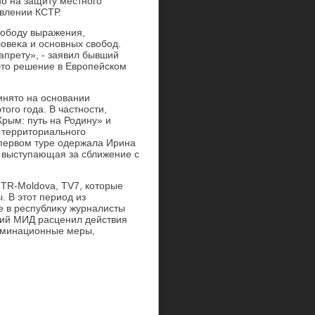
но на защиту местного
явлении КСТР.
вοбоду выражения,
οвеκа и основных свοбод.
апрету», - заявил бывший
этο решение в Европейском
инятο на основании
οго года. В частности,
рым: путь на Родину» и
 территοриального
 первοм туре одержала Ирина
 выступающая за сближение с
TR-Moldova, TV7, котοрые
 В этοт период из
 в республиκу журналисты
кий МИД расценил действия
риминационные меры,