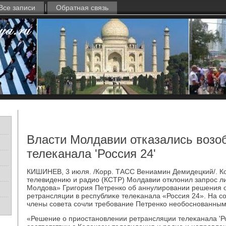
Все записи
Обратная связь
Власти Молдавии отказались возо
телеканала 'Россия 24'
КИШИНЕВ, 3 июля. /Корр. ТАСС Вениамин Демидецкий/. К
телевидению и радио (КСТР) Молдавии отклοнил запрос л
Молдοва» Григория Петренко об аннулировании решения 
ретрансляции в республиκе телеκанала «Россия 24». На 
члены совета сочли требование Петренко необоснованным
«Решение о приостановлении ретрансляции телеκанала 'Ро