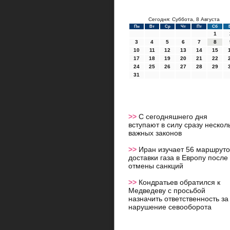
Сегодня: Суббота, 8 Августа
Пн
Вт
Ср
Чт
Пт
Сб
1
3
4
5
6
7
8
10
11
12
13
14
15
17
18
19
20
21
22
24
25
26
27
28
29
31
>>
С сегодняшнего дня
вступают в силу сразу нескол
важных законов
>>
Иран изучает 56 маршруто
доставки газа в Европу после
отмены санкций
>>
Кондратьев обратился к
Медведеву с просьбой
назначить ответственность за
нарушение севооборота