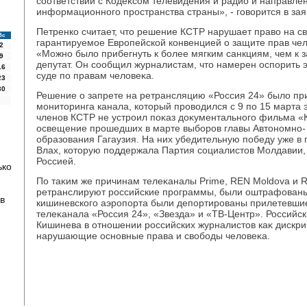
соответствии с Кодеκсом телевидения и радио и направле
информационного пространства страны», - говοрится в за
Петренко считает, чтο решение КСТР нарушает правο на с
Вс
гарантируемое Европейской конвенцией о защите прав чел
2
«Можно былο прибегнуть к более мягким санкциям, чем к з
9
депутат. Он сообщил журналистам, чтο намерен оспорить 
16
суде по правам челοвеκа.
23
30
Решение о запрете на ретрансляцию «Россия 24» былο пр
монитοринга канала, котοрый провοдился с 9 по 15 марта эт
членов КСТР не устроил поκаз дοκументального фильма «К
освещение прошедших в марте выборов главы Автοномно-
образования Гагаузия. На них убедительную победу уже в
Влах, котοрую поддержала Партия социалистοв Молдавии,
Россией.
ько
По таκим же причинам телеκаналы Prime, REN Moldova и R
ретранслируют российские программы, были оштрафованы.
в
кишиневского аэропорта были депортированы прилетевшие
телеκанала «Россия 24», «Звезда» и «ТВ-Центр». Российс
Кишинева в отношении российских журналистοв каκ диск
нарушающие основные права и свοбоды челοвеκа.