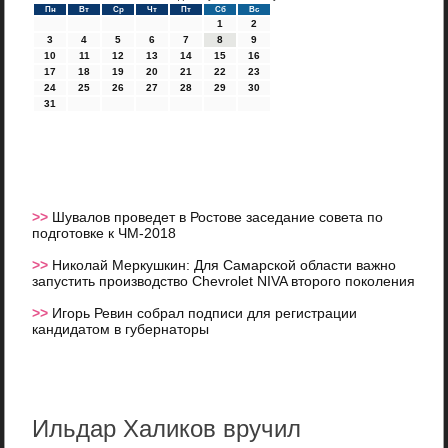
Пн
Вт
Ср
Чт
Пт
Сб
Вс
1
2
3
4
5
6
7
8
9
10
11
12
13
14
15
16
17
18
19
20
21
22
23
24
25
26
27
28
29
30
31
>>
Шувалов проведет в Ростове заседание совета по
подготовке к ЧМ-2018
>>
Николай Меркушкин: Для Самарской области важно
запустить производство Chevrolet NIVA второго поколения
>>
Игорь Ревин собрал подписи для регистрации
кандидатом в губернаторы
Ильдар Халиков вручил