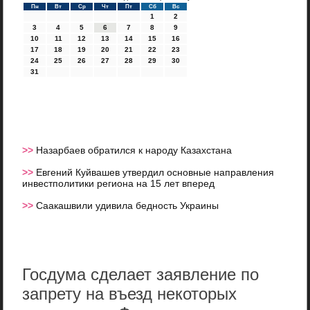
Пн
Вт
Ср
Чт
Пт
Сб
Вс
1
2
3
4
5
6
7
8
9
10
11
12
13
14
15
16
17
18
19
20
21
22
23
24
25
26
27
28
29
30
31
>>
Назарбаев обратился к народу Казахстана
>>
Евгений Куйвашев утвердил основные направления
инвестполитики региона на 15 лет вперед
>>
Саакашвили удивила бедность Украины
Госдума сделает заявление по
запрету на въезд некоторых