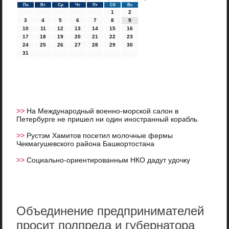
Пн
Вт
Ср
Чт
Пт
Сб
Вс
1
2
3
4
5
6
7
8
9
10
11
12
13
14
15
16
17
18
19
20
21
22
23
24
25
26
27
28
29
30
31
>>
На Международный военно-морской салон в
Петербурге не пришел ни один иностранный корабль
>>
Рустэм Хамитов посетил молочные фермы
Чекмагушевского района Башкортостана
>>
Социально-ориентированным НКО дадут удочку
Объединение предпринимателей
просит полпреда и губернатора