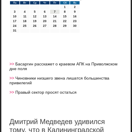
Пн
Вт
Ср
Чт
Пт
Сб
Вс
1
2
3
4
5
6
7
8
9
10
11
12
13
14
15
16
17
18
19
20
21
22
23
24
25
26
27
28
29
30
31
>>
Басаргин расскажет о краевом АПК на Приволжском
дне поля
>>
Чиновники низшего звена лишатся большинства
привилегий
>>
Правый сектор просят остаться
Дмитрий Медведев удивился
тому, что в Калининградской