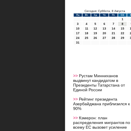
Сегодня: Суббота, 8 Августа
Пн
Вт
Ср
Чт
Пт
Сб
1
3
4
5
6
7
8
10
11
12
13
14
15
17
18
19
20
21
22
24
25
26
27
28
29
31
>>
Рустам Минниханов
выдвинут кандидатом в
Президенты Татарстана от
Единой России
>>
Рейтинг президента
Азербайджана приблизился к
90%
>>
Кэмерон: план
распределения мигрантов по
всему ЕС вызовет усиление