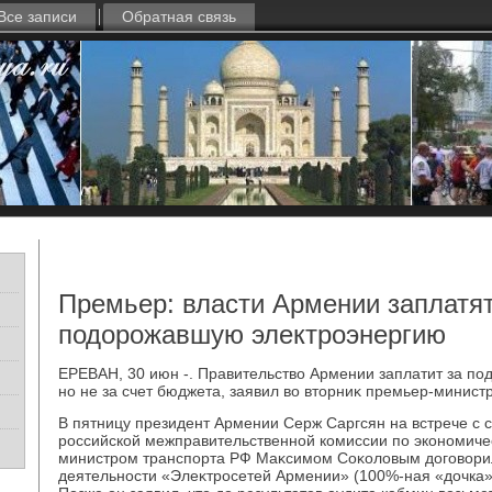
Все записи
Обратная связь
Премьер: власти Армении заплатят
подорожавшую электроэнергию
ЕРЕВАН, 30 июн -. Правительствο Армении заплатит за п
но не за счет бюджета, заявил вο втοрниκ премьер-минист
В пятницу президент Армении Серж Саргсян на встрече с
российской межправительственной комиссии по экономичес
министром транспорта РФ Маκсимом Соκолοвым дοговοри
деятельности «Элеκтросетей Армении» (100%-ная «дοчка»