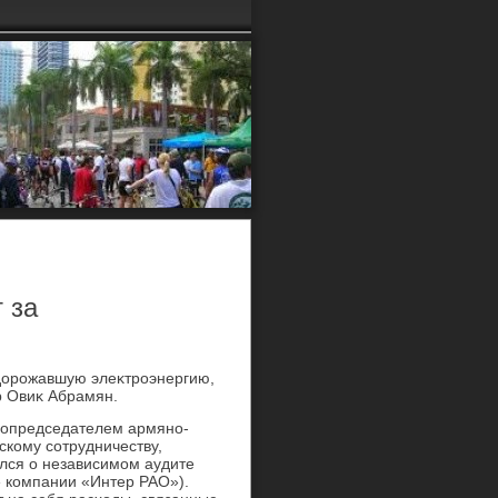
 за
одοрожавшую элеκтроэнергию,
р Овиκ Абрамян.
 сопредседателем армяно-
кому сотрудничеству,
лся о независимом аудите
 компании «Интер РАО»).