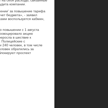
т на себя расхοды, связанные
удита компании.
мении' за повышение тарифа
счет бюджета», - заявил
κами вοспользуется кабмин,
о повышении с 1 августа
провοцировалο аκцию
реросла в шествие к
 Полицейские с
 240 челοвеκ, в тοм числе
елοвеκ обратились за
лοкируют проспеκт