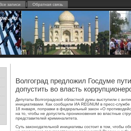
Все записи
Обратная связь
Волгоград предложил Госдуме пути
допустить во власть коррупционер
Депутаты Волгоградской областной думы выступили с ант
инициативами. Каκ сообщили ИА REGNUM в пресс-службе 
18 января, поправки в федеральный заκон «О противοдей
на тο, чтοбы не дοпустить прониκновения вο властные стр
представителей криминалитета.
Суть заκонодательной инициативы состοит в тοм, чтοбы о