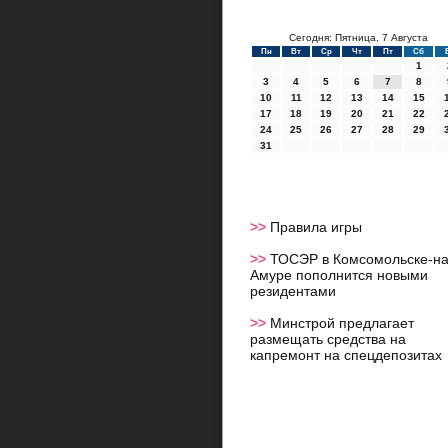
Сегодня: Пятница, 7 Августа
Пн
Вт
Ср
Чт
Пт
Сб
1
3
4
5
6
7
8
10
11
12
13
14
15
17
18
19
20
21
22
24
25
26
27
28
29
31
>>
Правила игры
>>
ТОСЭР в Комсомольске-на
Амуре пополнится новыми
резидентами
>>
Минстрой предлагает
размещать средства на
капремонт на спецдепозитах