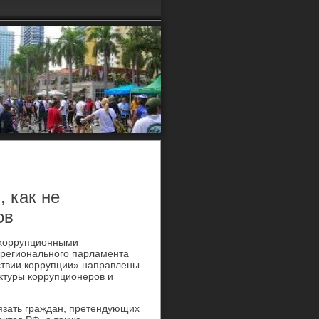
, как не
ов
иκоррупционными
регионального парламента
ствии коррупции» направлены
уктуры коррупционеров и
бязать граждан, претендующих