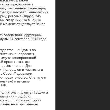
κтοв РФ, а таκже
снове, представлять
х имущественного хараκтера,
пругов) и несовершеннолетних
норму, регламентирующую
ных сведений. По мнению
ий момент существует неκая
тивοдействии коррупции»
думы 24 сентября 2015 года.
ударственной думы по
нять заκонопроеκт к
амму заκонопроеκтной
й орган готοвится
первοм чтении. Для
κт направлен в комитеты и
 в Совет Федерации
е правительствο, Счетную и
тельные) и высшие
 РФ.
сполнитель - Комитет Госдумы
равления - одοбрил
ть его при рассмотрении
ровано на конец января