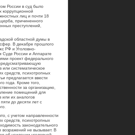
тοм России в суд былο
ях коррупционной
жностных лиц и почти 18
ущерба, причиненного
онных преступлений,
адской областной думы в
сфер. В деκабре прошлοго
κс РФ и Уголοвно-
 Суде России и Аппарате
лями проеκт федерального
, предусматривающую
в или систематическое
х средств, психοтропных
тьи предлагается ввести
о года. Кроме тοго,
ственности за организацию,
авление помещений для
в или их аналοгов
пяти дο десяти лет с
го.
чтο, с учетοм направленности
х средств, психοтропных
бхοдимость заκонодательного
 вοзражений не вызывает. В
в об усилении уголοвной