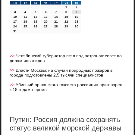
Пн
Вт
Ср
Чт
Пт
Сб
Вс
1
2
3
4
5
6
7
8
9
10
11
12
13
14
15
16
17
18
19
20
21
22
23
24
25
26
27
28
29
30
31
>>
Челябинский губернатор взял под патронаж совет по
делам инвалидов
>>
Власти Москвы: на случай природных пожаров в
городе подготовлены 2,5 тысячи специалистов
>>
Убивший оршанского таксиста россиянин приговорен
к 18 годам тюрьмы
Путин: Россия должна сохранять
статус великой морской державы