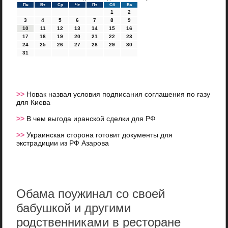
Пн
Вт
Ср
Чт
Пт
Сб
Вс
1
2
3
4
5
6
7
8
9
10
11
12
13
14
15
16
17
18
19
20
21
22
23
24
25
26
27
28
29
30
31
>>
Новак назвал условия подписания соглашения по газу
для Киева
>>
В чем выгода иранской сделки для РФ
>>
Украинская сторона готовит документы для
экстрадиции из РФ Азарова
Обама поужинал со своей
бабушкой и другими
родственниками в ресторане