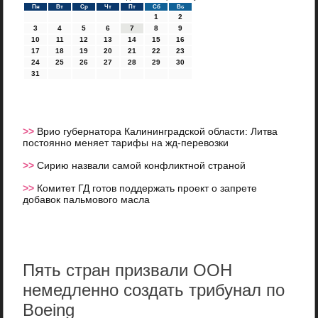
Пн
Вт
Ср
Чт
Пт
Сб
Вс
1
2
3
4
5
6
7
8
9
10
11
12
13
14
15
16
17
18
19
20
21
22
23
24
25
26
27
28
29
30
31
>>
Врио губернатора Калининградской области: Литва
постоянно меняет тарифы на жд-перевозки
>>
Сирию назвали самой конфликтной страной
>>
Комитет ГД готов поддержать проект о запрете
добавок пальмового масла
Пять стран призвали ООН
немедленно создать трибунал по
Boeing