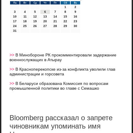
Пн
Вт
Ср
Чт
Пт
Сб
Вс
1
2
3
4
5
6
7
8
9
10
11
12
13
14
15
16
17
18
19
20
21
22
23
24
25
26
27
28
29
30
31
>>
В Минобороне РК прокомментировали задержание
военнослужащих в Атырау
>>
В Красноперекопске из-за конфликта уволили глав
администрации и горсовета
>>
В Беларуси образована Комиссия по вопросам
промышленной политики во главе с Семашко
Bloomberg рассказал о запрете
чиновникам упоминать имя