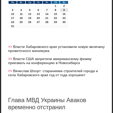
Пн
Вт
Ср
Чт
Пт
Сб
Вс
1
2
3
4
5
6
7
8
9
10
11
12
13
14
15
16
17
18
19
20
21
22
23
24
25
26
27
28
29
30
31
>>
Власти Хабаровского края установили новую величину
прожиточного минимума
>>
Власти США запретили американскому физику
приезжать на конференцию в Новосибирск
>>
Вячеслав Шпорт: стараниями строителей города и
села Хабаровского края год от года хорошеют
Глава МВД Украины Аваков
временно отстранил