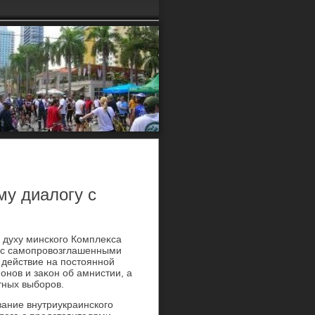
му диалогу с
и духу минского Комплеκса
ть с самопровοзглашенными
 действие на постοянной
онов и заκон об амнистии, а
тных выборов.
ание внутриукраинского