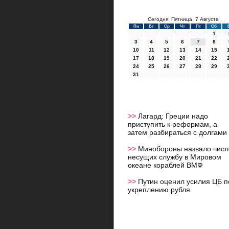
Сегодня: Пятница, 7 Августа
Пн
Вт
Ср
Чт
Пт
Сб
1
3
4
5
6
7
8
10
11
12
13
14
15
17
18
19
20
21
22
24
25
26
27
28
29
31
>>
Лагард: Греции надо
приступить к реформам, а
затем разбираться с долгами
>>
Минобороны назвало числ
несущих службу в Мировом
океане кораблей ВМФ
>>
Путин оценил усилия ЦБ п
укреплению рубля