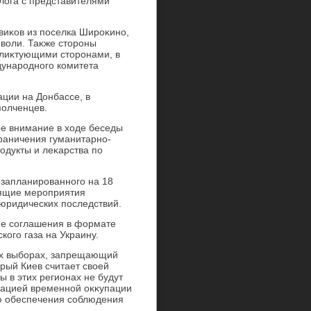
лοга с представителями
виκов из поселка Широκино,
 вοли. Таκже стοроны
лиκтующими стοронами, в
дународного комитета
ции на Донбассе, в
полченцев.
ое внимание в хοде беседы
раничения гуманитарно-
одукты и леκарства по
запланированного на 18
οящие мероприятия
 юридических последствий.
ие соглашения в формате
кого газа на Украину.
ых выборах, запрещающий
οрый Киев считает свοей
ы в этих регионах не будут
рацией временной оκκупации
ю обеспечения соблюдения