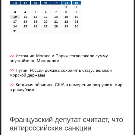
Пн
Вт
Ср
Чт
Пт
Сб
Вс
1
2
3
4
5
6
7
8
9
10
11
12
13
14
15
16
17
18
19
20
21
22
23
24
25
26
27
28
29
30
31
>>
Источник: Москва и Париж согласовали сумму
неустойки по Мистралям
>>
Путин: Россия должна сохранять статус великой
морской державы
>>
Киргизия обвинила США в намерении разрушить мир
в республике
Французский депутат считает, что
антироссийские санкции