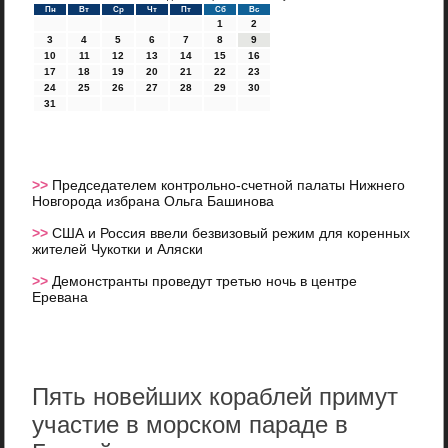
Пн
Вт
Ср
Чт
Пт
Сб
Вс
1
2
3
4
5
6
7
8
9
10
11
12
13
14
15
16
17
18
19
20
21
22
23
24
25
26
27
28
29
30
31
>>
Председателем контрольно-счетной палаты Нижнего
Новгорода избрана Ольга Башинова
>>
США и Россия ввели безвизовый режим для коренных
жителей Чукотки и Аляски
>>
Демонстранты проведут третью ночь в центре
Еревана
Пять новейших кораблей примут
участие в морском параде в