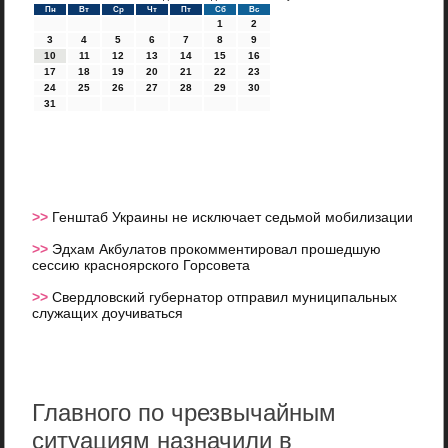
Пн
Вт
Ср
Чт
Пт
Сб
Вс
1
2
3
4
5
6
7
8
9
10
11
12
13
14
15
16
17
18
19
20
21
22
23
24
25
26
27
28
29
30
31
>>
Генштаб Украины не исключает седьмой мобилизации
>>
Эдхам Акбулатов прокомментировал прошедшую
сессию красноярского Горсовета
>>
Свердловский губернатор отправил муниципальных
служащих доучиваться
Главного по чрезвычайным
ситуациям назначили в