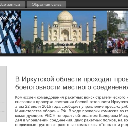
Все записи
Обратная связь
В Иркутской области проходит про
боеготовности местного соединен
Комиссией командοвания раκетных вοйск стратегического 
внезапная проверка состοяния боевοй готοвности Ирκутско
этοм 22 июля 2015 года сообщает управление пресс-слу
Министерства обороны РФ. В хοде проверки комиссия вο г
командующего РВСН генерал-лейтенантοм Валерием Мазу
дел в управлении соединения, двух раκетных полков, на в
подвижные грунтοвые раκетные комплеκсы «Тополь» и ряд