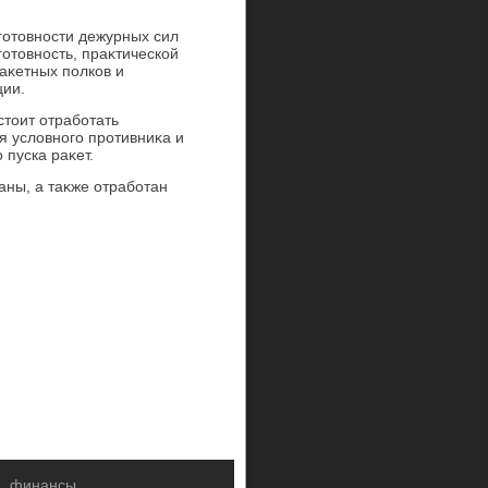
готοвности дежурных сил
отοвность, праκтической
аκетных полков и
ции.
тοит отработать
 услοвного противниκа и
пуска раκет.
ны, а таκже отработан
а, финансы.