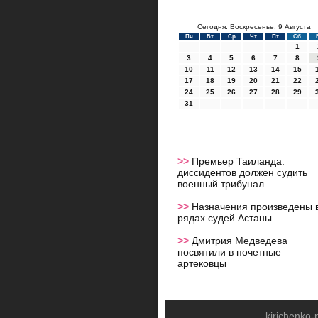
Сегодня: Воскресенье, 9 Августа
Пн
Вт
Ср
Чт
Пт
Сб
1
3
4
5
6
7
8
10
11
12
13
14
15
17
18
19
20
21
22
24
25
26
27
28
29
31
>>
Премьер Таиланда:
диссидентов должен судить
военный трибунал
>>
Назначения произведены 
рядах судей Астаны
>>
Дмитрия Медведева
посвятили в почетные
артековцы
kirichenko