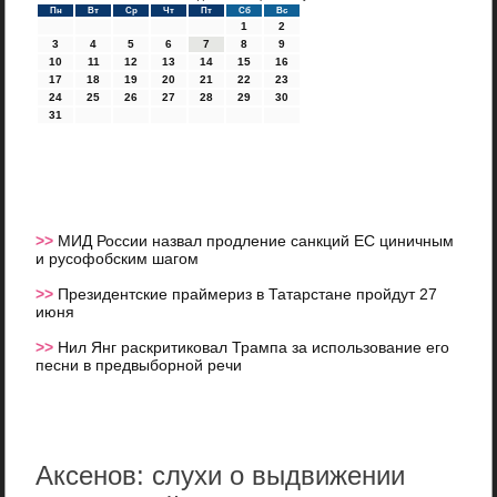
Пн
Вт
Ср
Чт
Пт
Сб
Вс
1
2
3
4
5
6
7
8
9
10
11
12
13
14
15
16
17
18
19
20
21
22
23
24
25
26
27
28
29
30
31
>>
МИД России назвал продление санкций ЕС циничным
и русофобским шагом
>>
Президентские праймериз в Татарстане пройдут 27
июня
>>
Нил Янг раскритиковал Трампа за использование его
песни в предвыборной речи
Аксенов: слухи о выдвижении