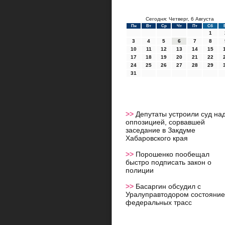
Сегодня: Четверг, 6 Августа
Пн
Вт
Ср
Чт
Пт
Сб
1
3
4
5
6
7
8
10
11
12
13
14
15
17
18
19
20
21
22
24
25
26
27
28
29
31
>>
Депутаты устроили суд на
оппозицией, сорвавшей
заседание в Закдуме
Хабаровского края
>>
Порошенко пообещал
быстро подписать закон о
полиции
>>
Басаргин обсудил с
Уралуправтодором состояние
федеральных трасс