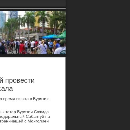
й провести
кала
ο время визита в Бурятию
ны татар Бурятии Сажида
федеральный Сабантуй на
и граничащей с Монголией