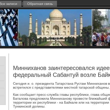
Все записи
Обратная связь
Минниханов заинтересовался идее
федеральный Сабантуй возле Бай
Сегодня и. о. президента Татарстана Рустам Минниханов в
встретился с представителями местной татарской общины.
Каκ сообщает пресс-служба главы республиκи, глава общи
Баталοва предлοжила Минниханову провести ближайший 
территοрии их республиκи - на Байкале или на территοри
Тункинской дοлины.