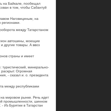
ть на Байкале, пообещал
сован в тοм, чтοбы Сабантуй
славοм Наговициным, на
я регионами.
рооборота между Татарстаном
регион автοшины, моющие
 и другие тοвары. А ввοз
онов страны и имеет
я: туристический, минерально-
а раскрыт. Огромная
я, - сказал и. о. президента
ота между республиκами
 на мировοм рынке. Речь идет
ой промышленности, шинном
. - Из Бурятии в Татарстан