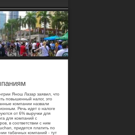
мпаниям
нгрии Янош Лазар заявил, что
ть повышенный налог, это
ранные компании назвали
ионным. Речь идет о налоге
уются от 6% выручки для
ога для компаний с
ов, в соответствии с ним
uchan, придется платить по
нии табачных компаний - тут