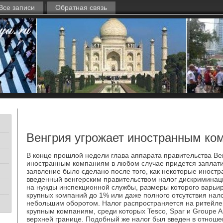
Все записи
Обратная связь
Венгрия угрожает иностранным ко
В конце прошлой недели глава аппарата правительства Ве
иностранным компаниям в любом случае придется заплати
заявление было сделано после того, как некоторые иност
введенный венгерским правительством налог дискриминац
на нужды инспекционной службы, размеры которого варьир
крупных компаний до 1% или даже полного отсутствия нал
небольшим оборотом. Налог распространяется на ритейлер
крупным компаниям, среди которых Tesco, Spar и Groupe A
верхней границе. Подобный же налог был введен в отноше