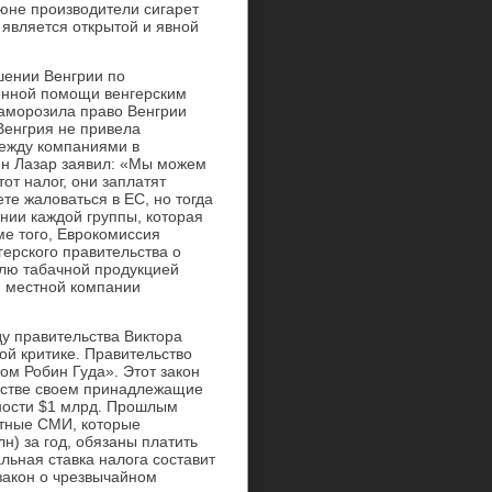
июне производители сигарет
р является открытой и явной
шении Венгрии по
енной помощи венгерским
аморозила право Венгрии
Венгрия не привела
между компаниями в
дин Лазар заявил: «Мы можем
этот налог, они заплатят
те жаловаться в ЕС, но тогда
ении каждой группы, которая
ме того, Еврокомиссия
ерского правительства о
влю табачной продукцией
м местной компании
ду правительства Виктора
ой критике. Правительство
ом Робин Гуда». Этот закон
инстве своем принадлежащие
жности $1 млрд. Прошлым
стные СМИ, которые
н) за год, обязаны платить
льная ставка налога составит
закон о чрезвычайном