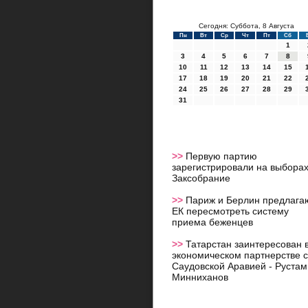
Сегодня: Суббота, 8 Августа
Пн
Вт
Ср
Чт
Пт
Сб
1
3
4
5
6
7
8
10
11
12
13
14
15
17
18
19
20
21
22
24
25
26
27
28
29
31
>>
Первую партию
зарегистрировали на выборах
Заксобрание
>>
Париж и Берлин предлага
ЕК пересмотреть систему
приема беженцев
>>
Татарстан заинтересован 
экономическом партнерстве с
Саудовской Аравией - Рустам
Минниханов