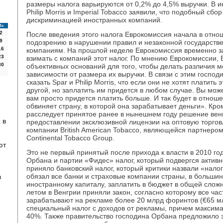
размеры налога варьируются от 0,2% до 4,5% выручки. В 
Philip Morris и Imperial Tobacco заявили, что подобный сбо
дискриминацией иностранных компаний.
Вс
2
После введения этого налога Еврокомиссия начала в отно
9
подозрению в нарушении правил и незаконной государств
16
компаниям. На прошлой неделе Еврокомиссия временно з
23
взимать с компаний этот налог. По мнению Еврокомиссии, 
30
объективных оснований для того, чтобы делать различия 
зависимости от размера их выручки. В связи с этим госпо
сказать Spar и Philip Morris, что если они не хотят платить 
другой, но заплатить им придется в любом случае. Вы може
вам просто придется платить больше. И так будет в отнош
обвиняет страну, в которой она зарабатывает деньги». Кро
расследует принятое ранее в нынешнем году решение венг
 в
предоставлении эксклюзивной лицензии на оптовую торго
компании British American Tobacco, являющейся партнеро
Continental Tobacco Group.
ют
Это не первый принятый после прихода к власти в 2010 го
Орбана и партии «Фидес» налог, который подвергся активн
приняло банковский налог, который критики назвали «налог
обязал все банки и страховые компании страны, в больш
в
иностранному капиталу, заплатить в бюджет в общей сло
летом в Венгрии приняли закон, согласно которому все ча
зарабатывают на рекламе более 20 млрд форинтов (€65 мл
специальный налог с доходов от рекламы, причем максима
40%. Также правительство господина Орбана предложило 