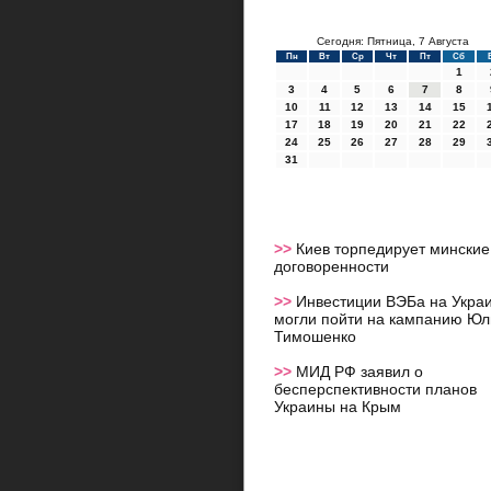
Сегодня: Пятница, 7 Августа
Пн
Вт
Ср
Чт
Пт
Сб
1
3
4
5
6
7
8
10
11
12
13
14
15
17
18
19
20
21
22
24
25
26
27
28
29
31
>>
Киев торпедирует минские
договоренности
>>
Инвестиции ВЭБа на Укра
могли пойти на кампанию Юл
Тимошенко
>>
МИД РФ заявил о
бесперспективности планов
Украины на Крым