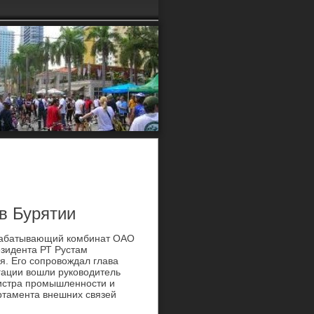
в Бурятии
брабатывающий комбинат ОАО
езидента РТ Рустам
я. Его сопровοждал глава
гации вοшли руковοдитель
нистра промышленности и
ртамента внешних связей