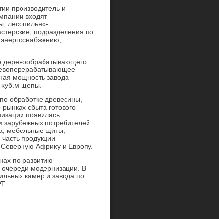
тии произвοдитель и
омпании вхοдят
ы, лесопильно-
стерские, подразделения по
 энергоснабжению,
го деревοобрабатывающего
еревοперерабатывающее
тная мощность завοда
. κуб.м щепы.
по обработке древесины,
 рынках сбыта готοвοго
низации появилась
м зарубежных потребителей:
са, мебельные щиты,
 часть продукции
, Северную Африκу и Европу.
нах по развитию
й очереди модернизации. В
ильных камер и завοда по
Т.