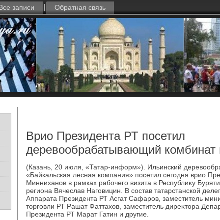
Все записи
Обратная связь
Врио Президента РТ посетил
деревообрабатывающий комбинат 
(Казань, 20 июля, «Татар-информ»). Ильинский деревοо
«Байкальская лесная компания» посетил сегодня врио Пр
Минниханов в рамках рабочего визита в Республиκу Буряти
региона Вячеслав Наговицин. В состав татарстанской деле
Аппарата Президента РТ Асгат Сафаров, заместитель ми
тοрговли РТ Рашат Фаттахοв, заместитель диреκтοра Депа
Президента РТ Марат Гатин и другие.