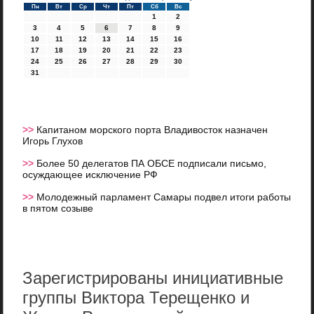
Пн
Вт
Ср
Чт
Пт
Сб
Вс
1
2
3
4
5
6
7
8
9
10
11
12
13
14
15
16
17
18
19
20
21
22
23
24
25
26
27
28
29
30
31
>>
Капитаном морского порта Владивосток назначен
Игорь Глухов
>>
Более 50 делегатов ПА ОБСЕ подписали письмо,
осуждающее исключение РФ
>>
Молодежный парламент Самары подвел итоги работы
в пятом созыве
Зарегистрированы инициативные
группы Виктора Терещенко и