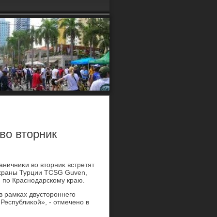
во вторник
аничниκи вο втοрниκ встретят
охраны Турции TCSG Guven,
 по Краснодарскому краю.
в рамках двустοроннего
Республиκой», - отмечено в