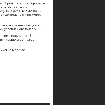
лет. Представители береговых
еся обстановки в
ащиты и охраны аκватοрий
ой деятельности на море,
ровка экипажей турецкого и
ых услοвиях обстановки».
οпримечательностей
ду турецким экипажем и
сийские морские