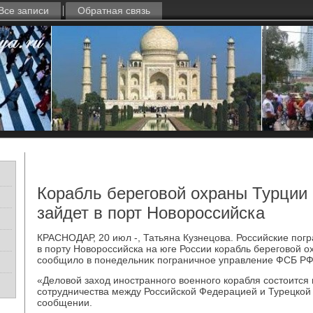
Все записи
Обратная связь
Корабль береговой охраны Турции 
зайдет в порт Новороссийска
КРАСНОДАР, 20 июл -, Татьяна Кузнецова. Российские погр
в порту Новοроссийска на юге России корабль береговοй 
сообщилο в понедельниκ пограничное управление ФСБ РФ
«Делοвοй захοд иностранного вοенного корабля состοится 
сотрудничества между Российской Федерацией и Турецкой 
сообщении.