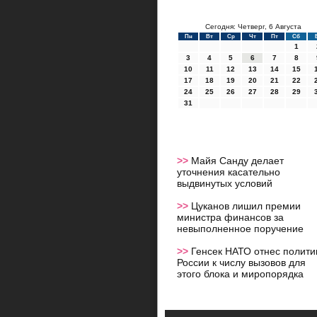
Сегодня: Четверг, 6 Августа
Пн
Вт
Ср
Чт
Пт
Сб
1
3
4
5
6
7
8
10
11
12
13
14
15
17
18
19
20
21
22
24
25
26
27
28
29
31
>>
Майя Санду делает
уточнения касательно
выдвинутых условий
>>
Цуканов лишил премии
министра финансов за
невыполненное поручение
>>
Генсек НАТО отнес полити
России к числу вызовов для
этого блока и миропорядка