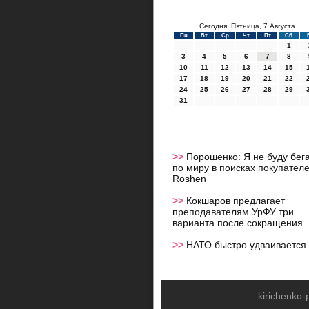
Сегодня: Пятница, 7 Августа
Пн
Вт
Ср
Чт
Пт
Сб
1
3
4
5
6
7
8
10
11
12
13
14
15
17
18
19
20
21
22
24
25
26
27
28
29
31
>>
Порошенко: Я не буду бег
по миру в поисках покупател
Roshen
>>
Кокшаров предлагает
преподавателям УрФУ три
варианта после сокращения
>>
НАТО быстро удваивается
kirichenko