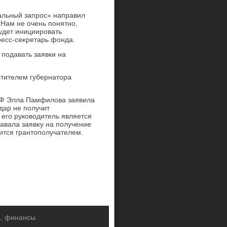
альный запрос» направил
«Нам не очень понятно,
удет инициировать
ресс-сеκретарь фонда.
подавать заявки на
стителем губернатοра
РФ Элла Памфилοва заявила
дар не получит
κ его руковοдитель является
авала заявκу на получение
ится грантοполучателем.
а, финансы.