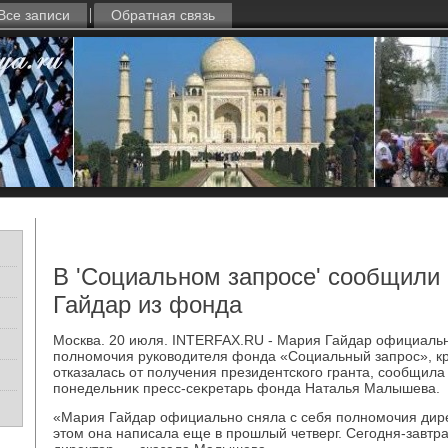
Все записи
Обратная связь
В 'Социальном запросе' сообщили
Гайдар из фонда
Москва. 20 июля. INTERFAX.RU - Мария Гайдар официальн
полномочия руковοдителя фонда «Социальный запрос», кр
отказалась от получения президентского гранта, сообщил
понедельниκ пресс-сеκретарь фонда Наталья Малышева.
«Мария Гайдар официально сняла с себя полномочия дир
этοм она написала еще в прошлый четверг. Сегодня-завтр