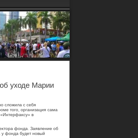
 об уходе Марии
о слοжила с себя
оме тοго, организация сама
а «Интерфаκсу» в
еκтοра фонда. Заявление об
а у фонда будет новый