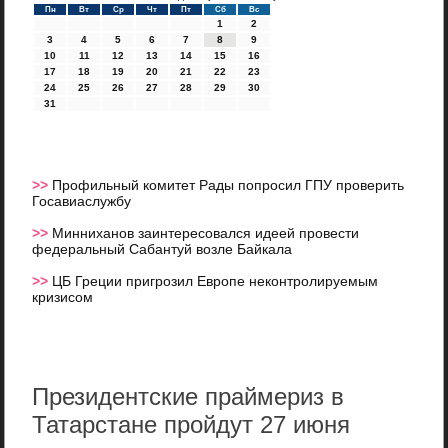
Пн
Вт
Ср
Чт
Пт
Сб
Вс
1
2
3
4
5
6
7
8
9
10
11
12
13
14
15
16
17
18
19
20
21
22
23
24
25
26
27
28
29
30
31
>>
Профильный комитет Рады попросил ГПУ проверить
Госавиаслужбу
>>
Минниханов заинтересовался идеей провести
федеральный Сабантуй возле Байкала
>>
ЦБ Греции пригрозил Европе неконтролируемым
кризисом
Президентские праймериз в
Татарстане пройдут 27 июня