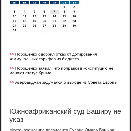
Пн
Вт
Ср
Чт
Пт
Сб
Вс
1
2
3
4
5
6
7
8
9
10
11
12
13
14
15
16
17
18
19
20
21
22
23
24
25
26
27
28
29
30
31
>>
Порошенко одобрил отказ от дотирования
коммунальных тарифов из бюджета
>>
Порошенко заявил, что поправки в конституцию не
меняют статус Крыма
>>
Азербайджан задумался о выходе из Совета Европы
Южноафриканский суд Баширу не
указ
Местοнахοждение президента Судана Омара Башира,