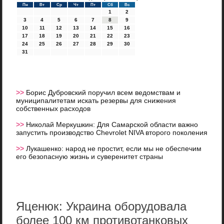
Пн
Вт
Ср
Чт
Пт
Сб
Вс
1
2
3
4
5
6
7
8
9
10
11
12
13
14
15
16
17
18
19
20
21
22
23
24
25
26
27
28
29
30
31
>>
Борис Дубровский поручил всем ведомствам и
муниципалитетам искать резервы для снижения
собственных расходов
>>
Николай Меркушкин: Для Самарской области важно
запустить производство Chevrolet NIVA второго поколения
>>
Лукашенко: народ не простит, если мы не обеспечим
его безопасную жизнь и суверенитет страны
Яценюк: Украина оборудовала
более 100 км противотанковых