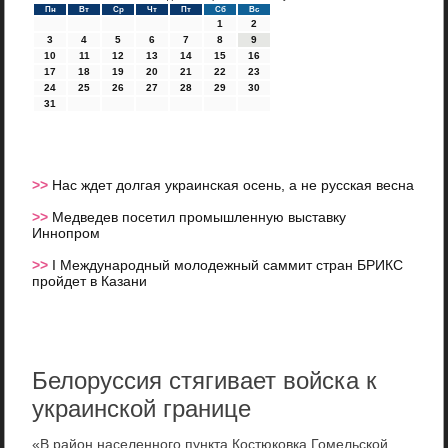
Пн
Вт
Ср
Чт
Пт
Сб
Вс
1
2
3
4
5
6
7
8
9
10
11
12
13
14
15
16
17
18
19
20
21
22
23
24
25
26
27
28
29
30
31
>>
Нас ждет долгая украинская осень, а не русская весна
>>
Медведев посетил промышленную выставку
Иннопром
>>
I Международный молодежный саммит стран БРИКС
пройдет в Казани
Белоруссия стягивает войска к
украинской границе
«В район населенного пункта Костюковка Гомельской