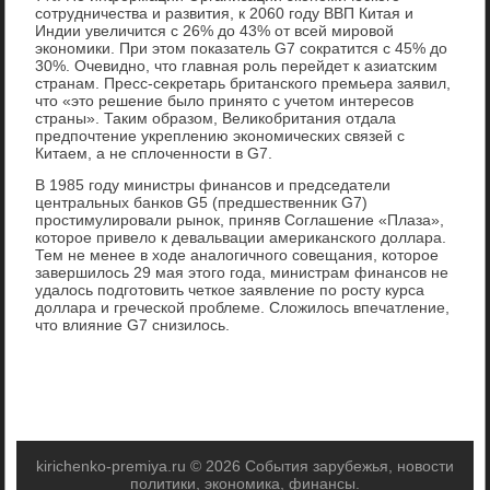
сотрудничества и развития, к 2060 году ВВП Китая и
Индии увеличится с 26% до 43% от всей мировой
экономики. При этом показатель G7 сократится с 45% до
30%. Очевидно, что главная роль перейдет к азиатским
странам. Пресс-секретарь британского премьера заявил,
что «это решение было принято с учетом интересов
страны». Таким образом, Великобритания отдала
предпочтение укреплению экономических связей с
Китаем, а не сплоченности в G7.
В 1985 году министры финансов и председатели
центральных банков G5 (предшественник G7)
простимулировали рынок, приняв Соглашение «Плаза»,
которое привело к девальвации американского доллара.
Тем не менее в ходе аналогичного совещания, которое
завершилось 29 мая этого года, министрам финансов не
удалось подготовить четкое заявление по росту курса
доллара и греческой проблеме. Сложилось впечатление,
что влияние G7 снизилось.
kirichenko-premiya.ru © 2026 События зарубежья, новости
политики, экономика, финансы.