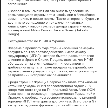
соглашению.
«Вопрос в том, сможет ли это оказать давление на
развивающиеся страны с тем, чтобы они в ближайшее
время приняли новые нормы. Также интересно, будет ли
достигнуто соглашение о привлечении частных
капиталов», - говорит эксперт центра стратегических
исследований Mitsui Bussan Такаси Хонго (Takashi
Hongo).
Сотрудничество по ИГИЛ и Украине
Впервые с прошлого года страны «большой семерки»
обсудят меры по противодействию «Исламскому
государству» (ИГИЛ), которое быстро расширяет свое
влияние в Ираке и Сирии. Предполагается, что ИГИЛ
обогащается за счет похищения иностранцев и
требования выкупа, а также продажи на европейском
черном рынке культурного достояния, похищенного при
разграблении исторических памятников.
Среди стран G7 Франция первой признала этот «новый
источник дохода» ИГИЛ первостепенной задачей. В
конце мая этого года на Генеральной Ассамблее ООН
была принята резолюция, предложенная Германией и
Ираном, с требованием воспрепятствовать незаконной
торговле ИГИЛ культурным достоянием. Все страны G7
выступают единым фронтом против «Исламского