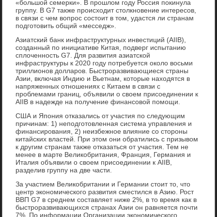
«большой семерки». В прошлом году Россия покинула
группу. В G7 также происходит столкновение интересов,
в связи с чем вопрос состоит в том, удастся ли странам
подготовить общий «месседж».
Азиатский банк инфраструктурных инвестиций (AIIB),
созданный по инициативе Китая, подверг испытанию
сплоченность G7. Для развития азиатской
инфраструктуры к 2020 году потребуется около восьми
триллионов долларов. Быстроразвивающиеся страны
Азии, включая Индию и Вьетнам, которые находятся в
напряженных отношениях с Китаем в связи с
проблемами границ, объявили о своем присоединении к
AIIB в надежде на получение финансовой помощи.
США и Япония отказались от участия по следующим
причинам: 1) неподготовленная система управления и
финансирования, 2) неизбежное влияние со стороны
китайских властей. При этом они обратились с призывом
к другим странам также отказаться от участия. Тем не
менее в марте Великобритания, Франция, Германия и
Италия объявили о своем присоединении к AIIB,
разделив группу на две части.
За участием Великобритании и Германии стоит то, что
центр экономического развития сместился в Азию. Рост
ВВП G7 в среднем составляет ниже 2%, в то время как в
быстроразвивающихся странах Азии он равняется почти
7%. По информации Организации экономического