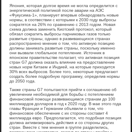
Япония, которая долгое время не могла определится с
энергетической политикой после аварии на АЭС
«Фукусима-1», планирует впервые обнародовать новые
нормы, в соотвествии с которыми к 2030 году выбросы
сократятся на 26% по сравнению с 2013 годом. Новая
схема должна заменить Киотский протокол, который
обязал сократить выбросы парниковых газов только
развитые страны, однако в развивающихся странах
распространено мнение о том, что активную позицию
должны занимать развитые страны, поскольку именно
они вызвали глобальное потепление. Источник в
японском правительстве полагает, что активная позиция
стран G7 должна оказать влияние на предоставление
новых норм Китаем и Индией, на которые приходится
30% всех выбросов. Более того, некоторые предлагают
создать более подробную программу, определив нормы
до 2050 года.
Также страны G7 попытаются прийти к соглашению об
увеличении необходимой для борьбы с потеплением
финансовой помощи развивающимся странам до 100
миллиардов долларов в год к 2020 году. В мае этого года
главы Франции и Германии объявили о том, что
финансовое обеспечение с их стороны составит 4
миллиарда евро. Предполагается, что подобная позиция
должна активизировать действия и со стороны других
стран. Вместе с тем мнения в группе разделились,
поэтому пока неизвестно, смогут ли страны прийти к