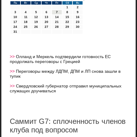
Пн
Вт
Ср
Чт
Пт
Сб
Вс
1
2
3
4
5
6
7
8
9
10
11
12
13
14
15
16
17
18
19
20
21
22
23
24
25
26
27
28
29
30
31
>>
Олланд и Меркель подтвердили готовность ЕС
продолжать переговоры с Грецией
>>
Переговоры между ЛДПМ, ДПМ и ЛП снова зашли в
тупик
>>
Свердловский губернатор отправил муниципальных
служащих доучиваться
Саммит G7: сплоченность членов
клуба под вопросом