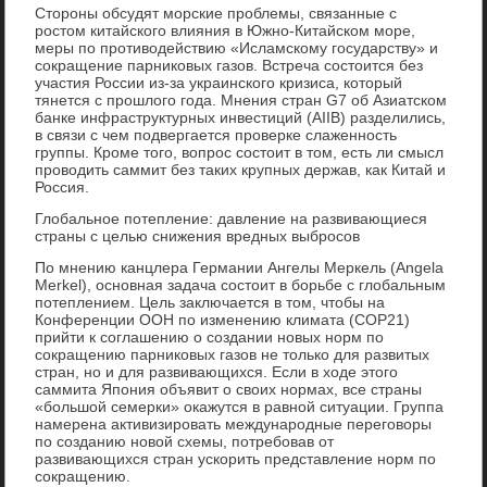
Стороны обсудят морские проблемы, связанные с
ростом китайского влияния в Южно-Китайском море,
меры по противодействию «Исламскому государству» и
сокращение парниковых газов. Встреча состоится без
участия России из-за украинского кризиса, который
тянется с прошлого года. Мнения стран G7 об Азиатском
банке инфраструктурных инвестиций (AIIB) разделились,
в связи с чем подвергается проверке слаженность
группы. Кроме того, вопрос состоит в том, есть ли смысл
проводить саммит без таких крупных держав, как Китай и
Россия.
Глобальное потепление: давление на развивающиеся
страны с целью снижения вредных выбросов
По мнению канцлера Германии Ангелы Меркель (Angela
Merkel), основная задача состоит в борьбе с глобальным
потеплением. Цель заключается в том, чтобы на
Конференции ООН по изменению климата (COP21)
прийти к соглашению о создании новых норм по
сокращению парниковых газов не только для развитых
стран, но и для развивающихся. Если в ходе этого
саммита Япония объявит о своих нормах, все страны
«большой семерки» окажутся в равной ситуации. Группа
намерена активизировать международные переговоры
по созданию новой схемы, потребовав от
развивающихся стран ускорить представление норм по
сокращению.