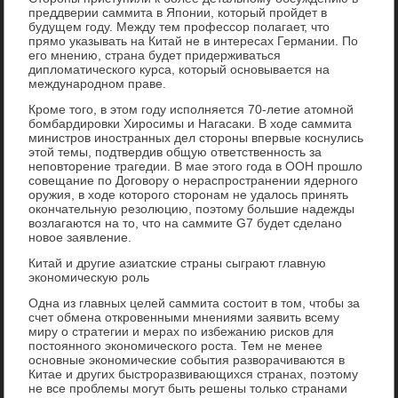
преддверии саммита в Японии, который пройдет в
будущем году. Между тем профессор полагает, что
прямо указывать на Китай не в интересах Германии. По
его мнению, страна будет придерживаться
дипломатического курса, который основывается на
международном праве.
Кроме того, в этом году исполняется 70-летие атомной
бомбардировки Хиросимы и Нагасаки. В ходе саммита
министров иностранных дел стороны впервые коснулись
этой темы, подтвердив общую ответственность за
неповторение трагедии. В мае этого года в ООН прошло
совещание по Договору о нераспространении ядерного
оружия, в ходе которого сторонам не удалось принять
окончательную резолюцию, поэтому большие надежды
возлагаются на то, что на саммите G7 будет сделано
новое заявление.
Китай и другие азиатские страны сыграют главную
экономическую роль
Одна из главных целей саммита состоит в том, чтобы за
счет обмена откровенными мнениями заявить всему
миру о стратегии и мерах по избежанию рисков для
постоянного экономического роста. Тем не менее
основные экономические события разворачиваются в
Китае и других быстроразвивающихся странах, поэтому
не все проблемы могут быть решены только странами