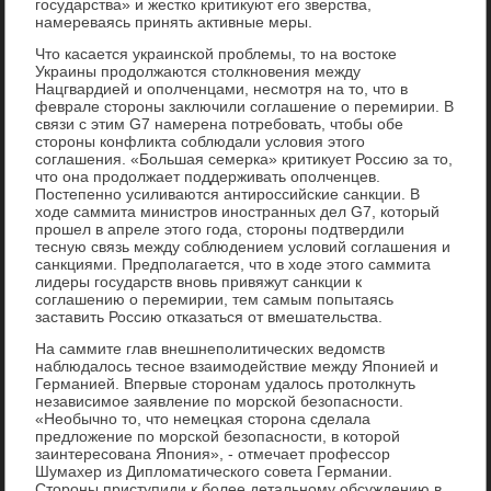
государства» и жестко критикуют его зверства,
намереваясь принять активные меры.
Что касается украинской проблемы, то на востоке
Украины продолжаются столкновения между
Нацгвардией и ополченцами, несмотря на то, что в
феврале стороны заключили соглашение о перемирии. В
связи с этим G7 намерена потребовать, чтобы обе
стороны конфликта соблюдали условия этого
соглашения. «Большая семерка» критикует Россию за то,
что она продолжает поддерживать ополченцев.
Постепенно усиливаются антироссийские санкции. В
ходе саммита министров иностранных дел G7, который
прошел в апреле этого года, стороны подтвердили
тесную связь между соблюдением условий соглашения и
санкциями. Предполагается, что в ходе этого саммита
лидеры государств вновь привяжут санкции к
соглашению о перемирии, тем самым попытаясь
заставить Россию отказаться от вмешательства.
На саммите глав внешнеполитических ведомств
наблюдалось тесное взаимодействие между Японией и
Германией. Впервые сторонам удалось протолкнуть
независимое заявление по морской безопасности.
«Необычно то, что немецкая сторона сделала
предложение по морской безопасности, в которой
заинтересована Япония», - отмечает профессор
Шумахер из Дипломатического совета Германии.
Стороны приступили к более детальному обсуждению в