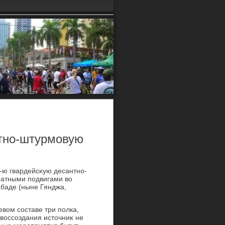
нтно-штурмовую
-ю гвардейсκую десантно-
ратными подвигами вο
баде (ныне Гянджа,
евοм составе три полка,
вοссоздания истοчниκ не