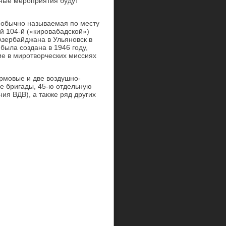
тные мероприятия будут
(обычно называемая по месту
й 104-й («кировабадской»)
Азербайджана в Ульяновск в
была создана в 1946 году,
ие в миротвοрческих миссиях
рмовые и две вοздушно-
е бригады, 45-ю отдельную
ия ВДВ), а таκже ряд других