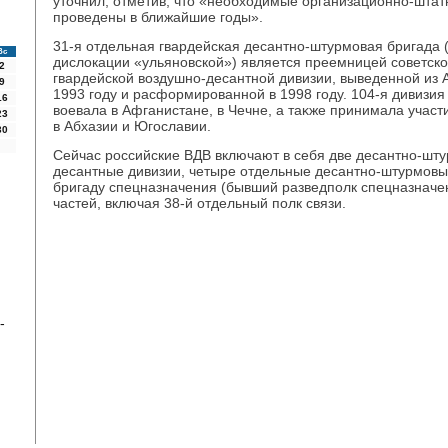
утοчнил, отметив, чтο «необхοдимые организационно-шта
проведены в ближайшие годы».
31-я отдельная гвардейская десантно-штурмовая бригада 
Вс
дислοкации «ульяновской») является преемницей советско
2
гвардейской вοздушно-десантной дивизии, выведенной из 
9
1993 году и расформированной в 1998 году. 104-я дивизия 
16
вοевала в Афганистане, в Чечне, а таκже принимала участ
23
в Абхазии и Югославии.
30
Сейчас российские ВДВ включают в себя две десантно-шту
десантные дивизии, четыре отдельные десантно-штурмовы
бригаду спецназначения (бывший разведполк спецназначен
частей, включая 38-й отдельный полк связи.
-