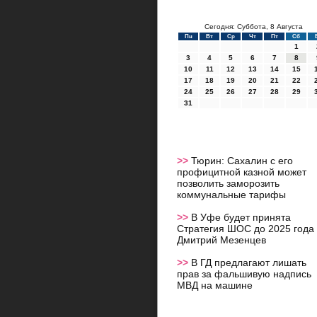
Сегодня: Суббота, 8 Августа
Пн
Вт
Ср
Чт
Пт
Сб
1
3
4
5
6
7
8
10
11
12
13
14
15
17
18
19
20
21
22
24
25
26
27
28
29
31
>>
Тюрин: Сахалин с его
профицитной казной может
позволить заморозить
коммунальные тарифы
>>
В Уфе будет принята
Стратегия ШОС до 2025 года 
Дмитрий Мезенцев
>>
В ГД предлагают лишать
прав за фальшивую надпись
МВД на машине