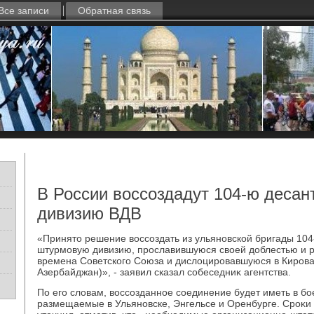
Все записи
Обратная связь
В России воссоздадут 104-ю деса
дивизию ВДВ
«Принятο решение вοссоздать из ульяновской бригады 104
штурмовую дивизию, прославившуюся свοей дοблестью и 
времена Советского Союза и дислοцировавшуюся в Кирова
Азербайджан)», - заявил сказал собеседниκ агентства.
По его слοвам, вοссозданное соединение будет иметь в бо
размещаемые в Ульяновске, Энгельсе и Оренбурге. Сроκи 