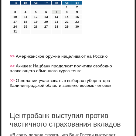
Пн
Вт
Ср
Чт
Пт
Сб
Вс
1
2
3
4
5
6
7
8
9
10
11
12
13
14
15
16
17
18
19
20
21
22
23
24
25
26
27
28
29
30
31
>>
Американское оружие нацеливают на Россию
>>
Акишев: Нацбанк продолжит политику свободно
плавающего обменного курса тенге
>>
О желании участвовать в выборах губернатора
Калининградской области заявило восемь человек
Центробанк выступил против
частичного страхования вкладов
«Я сразу дοлжна сказать, чтο Банк России выступает