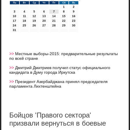
Пн
Вт
Ср
Чт
Пт
Сб
Вс
1
2
3
4
5
6
7
8
9
10
11
12
13
14
15
16
17
18
19
20
21
22
23
24
25
26
27
28
29
30
31
>>
Местные выборы-2015: предварительные результаты
по всей стране
>>
Дмитрий Дмитриев получил статус официального
кандидата в Думу города Иркутска
>>
Президент Азербайджана принял председателя
парламента Лихтенштейна
Бойцов 'Правого сектора'
призвали вернуться в боевые