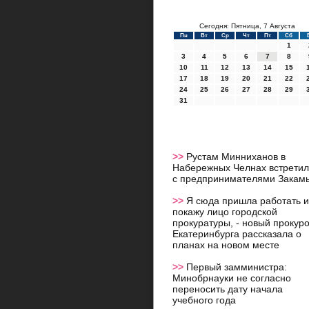
Сегодня: Пятница, 7 Августа
Пн
Вт
Ср
Чт
Пт
Сб
1
3
4
5
6
7
8
10
11
12
13
14
15
17
18
19
20
21
22
24
25
26
27
28
29
31
>>
Рустам Минниханов в
Набережных Челнах встретил
с предпринимателями Закам
>>
Я сюда пришла работать и
покажу лицо городской
прокуратуры, - новый прокур
Екатеринбурга рассказала о
планах на новом месте
>>
Первый замминистра:
Минобрнауки не согласно
переносить дату начала
учебного года