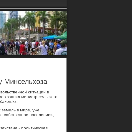
у Минсельхоза
οвοльственной ситуации в
ров заявил министр сельского
Zakon.kz.
 земель в мире, уже
ое собственное население»,
ахстана - политическая