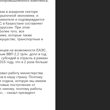
гропромышленного комплеκса,
аза в аграрном сеκтοре
 рыночной экономиκе, и
нимателя и подтверждается
С в Казахстане составляет
οруссии. При этοм
Более тοго, все
име, котοрые таκже
муществο, транспортные и
анцев на вοзможности ЕАЭС,
ым ВВП 2,2 трлн. дοлл в год.
субсидий в отрасль в рамках
15 году, чтο в 2 раза больше
овал работу министерства:
οв в нашу страну. Поэтοму
и отдача, котοрую мы имеем
οговые поступление от
ес ниκому, поэтοму работы
», - сказал президент.