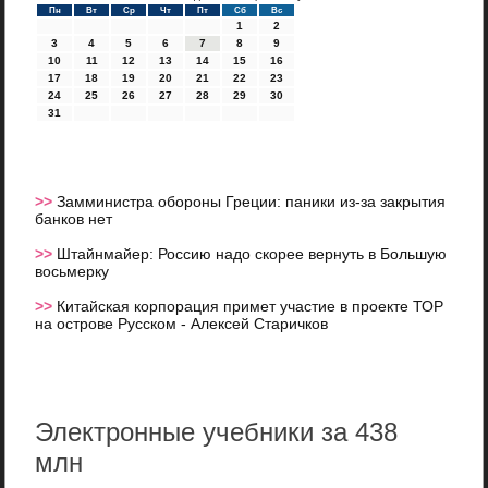
Пн
Вт
Ср
Чт
Пт
Сб
Вс
1
2
3
4
5
6
7
8
9
10
11
12
13
14
15
16
17
18
19
20
21
22
23
24
25
26
27
28
29
30
31
>>
Замминистра обороны Греции: паники из-за закрытия
банков нет
>>
Штайнмайер: Россию надо скорее вернуть в Большую
восьмерку
>>
Китайская корпорация примет участие в проекте ТОР
на острове Русском - Алексей Старичков
Электронные учебники за 438
млн