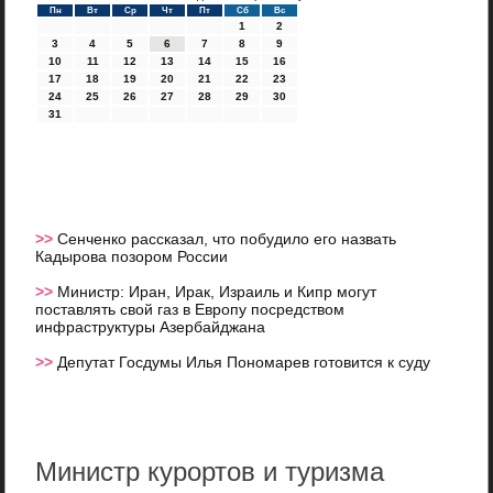
Пн
Вт
Ср
Чт
Пт
Сб
Вс
1
2
3
4
5
6
7
8
9
10
11
12
13
14
15
16
17
18
19
20
21
22
23
24
25
26
27
28
29
30
31
>>
Сенченко рассказал, что побудило его назвать
Кадырова позором России
>>
Министр: Иран, Ирак, Израиль и Кипр могут
поставлять свой газ в Европу посредством
инфраструктуры Азербайджана
>>
Депутат Госдумы Илья Пономарев готовится к суду
Министр курортов и туризма