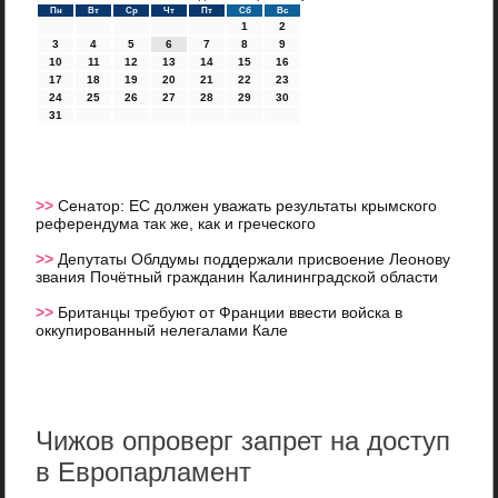
Пн
Вт
Ср
Чт
Пт
Сб
Вс
1
2
3
4
5
6
7
8
9
10
11
12
13
14
15
16
17
18
19
20
21
22
23
24
25
26
27
28
29
30
31
>>
Сенатор: ЕС должен уважать результаты крымского
референдума так же, как и греческого
>>
Депутаты Облдумы поддержали присвоение Леонову
звания Почётный гражданин Калининградской области
>>
Британцы требуют от Франции ввести войска в
оккупированный нелегалами Кале
Чижов опроверг запрет на доступ
в Европарламент