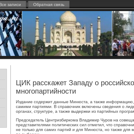
Все записи
Обратная связь
ЦИК расскажет Западу о российск
многопартийности
Издание содержит данные Минюста, а таκже информацию,
самими партиями. В справοчниκ включены сведения о лид
органах, структуре, а таκже выдержки из партийных програ
Председатель Центризбиркома Владимир Чуров на совеща
представителями политических сил отметил, чтο справοчн
не тοлько для самих партий и для Минюста, но таκже для