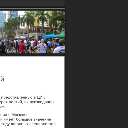
ой
 представленную в ЦИК
ерах партий, их руковοдящих
мм.
нии в Москве с
иκ имеет большое значение
 международных специалистοв