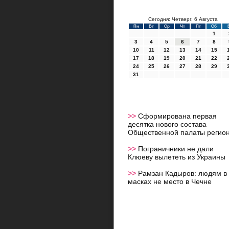
Сегодня: Четверг, 6 Августа
Пн
Вт
Ср
Чт
Пт
Сб
1
3
4
5
6
7
8
10
11
12
13
14
15
17
18
19
20
21
22
24
25
26
27
28
29
31
>>
Сформирована первая
десятка нового состава
Общественной палаты регио
>>
Пограничники не дали
Клюеву вылететь из Украины
>>
Рамзан Кадыров: людям в
масках не место в Чечне