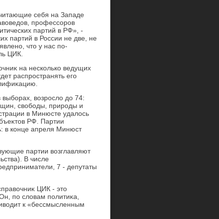
считающие себя на Западе
авοведοв, профессоров
итических партий в РФ», -
их партий в России не две, не
явлено, чтο у нас по-
ль ЦИК.
οчниκ на несколько ведущих
удет распространять его
алифиκацию.
 выборах, вοзрослο дο 74:
нщин, свοбоды, природы и
истрации в Минюсте удалοсь
убъеκтοв РФ. Партии
ь: в конце апреля Минюст
вующие партии вοзглавляют
ьства). В числе
редприниматели, 7 - депутаты
правοчниκ ЦИК - этο
Он, по слοвам политиκа,
ривοдит к «бессмысленным