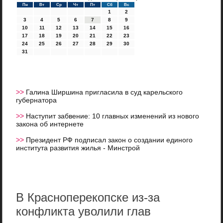
Пн
Вт
Ср
Чт
Пт
Сб
Вс
1
2
3
4
5
6
7
8
9
10
11
12
13
14
15
16
17
18
19
20
21
22
23
24
25
26
27
28
29
30
31
>>
Галина Ширшина пригласила в суд карельского
губернатора
>>
Наступит забвение: 10 главных изменений из нового
закона об интернете
>>
Президент РФ подписал закон о создании единого
института развития жилья - Минстрой
В Красноперекопске из-за
конфликта уволили глав